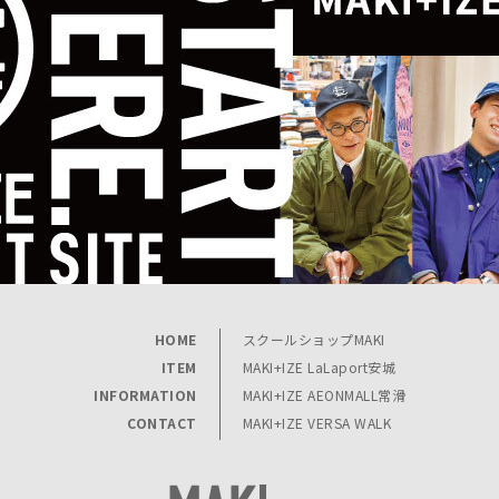
HOME
スクールショップMAKI
ITEM
MAKI+IZE LaLaport安城
INFORMATION
MAKI+IZE AEONMALL常滑
CONTACT
MAKI+IZE VERSA WALK