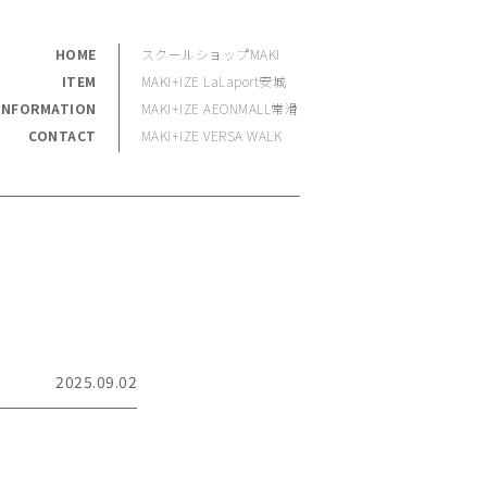
HOME
スクールショップMAKI
ITEM
MAKI+IZE LaLaport安城
INFORMATION
MAKI+IZE AEONMALL常滑
CONTACT
MAKI+IZE VERSA WALK
2025.09.02