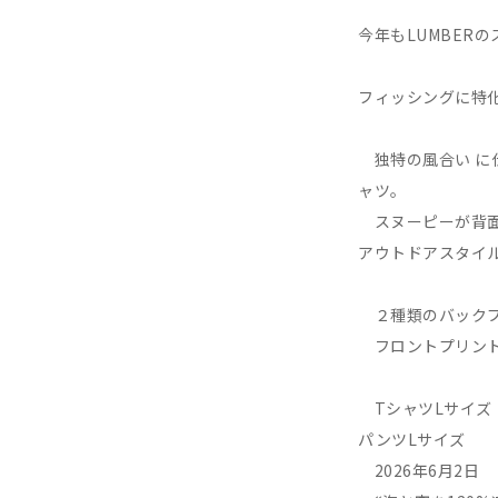
今年もLUMBER
フィッシングに特
独特の風合い に仕
ャツ。
スヌーピーが背面に
アウトドアスタイ
２種類のバックプ
フロントプリント
TシャツLサイズ
パンツLサイズ
2026年6月2日