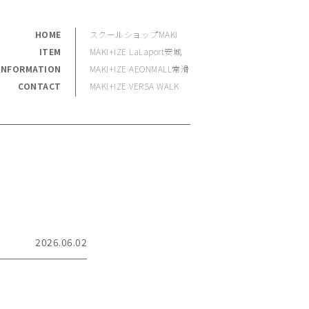
HOME
スクールショップMAKI
ITEM
MAKI+IZE LaLaport安城
INFORMATION
MAKI+IZE AEONMALL常滑
CONTACT
MAKI+IZE VERSA WALK
2026.06.02