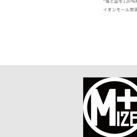
“海と空を120%
イオンモール常滑M