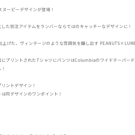
のスヌーピーデザインが登場！
化した別注アイテムをランバーならではのキャッチーなデザインに！
上げた、ヴィンテージのような雰囲気を醸し出す PEANUTS×LUM
プリントされたTシャツにパンツはColumbiaのワイドテーパー
ル！
リントデザイン！
は同デザインのワンポイント！