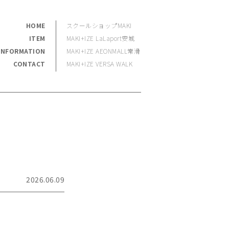
HOME
スクールショップMAKI
ITEM
MAKI+IZE LaLaport安城
INFORMATION
MAKI+IZE AEONMALL常滑
CONTACT
MAKI+IZE VERSA WALK
2026.06.09