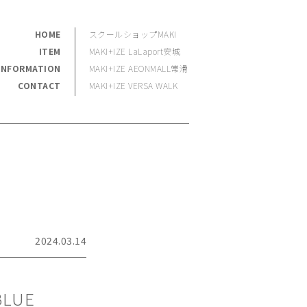
HOME
スクールショップMAKI
ITEM
MAKI+IZE LaLaport安城
INFORMATION
MAKI+IZE AEONMALL常滑
CONTACT
MAKI+IZE VERSA WALK
2024.03.14
LUE